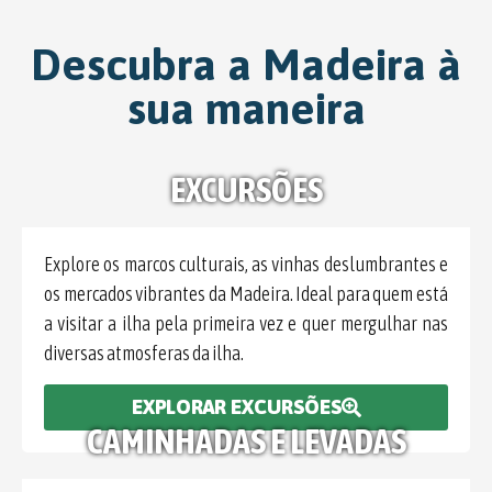
DESCUBRA OS
MELHORES
Descubra a Madeira à
SPOTS DA
sua maneira
MADEIRA
Explore os principais locais, incluindo
EXCURSÕES
Câmara de Lobos, as piscinas naturais do
Porto Moniz ou o rico património de
Santana. Os nossos passeios destacam o
Explore os marcos culturais, as vinhas deslumbrantes e
melhor da cultura, gastronomia e
os mercados vibrantes da Madeira. Ideal para quem está
paisagens da Madeira.
a visitar a ilha pela primeira vez e quer mergulhar nas
diversas atmosferas da ilha.
DESCOBRE OS NOSSOS PASSEIOS
EXPLORAR EXCURSÕES
CAMINHADAS E LEVADAS