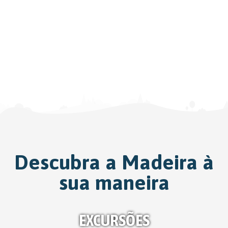
DESCUBRA OS
MELHORES
Descubra a Madeira à
SPOTS DA
sua maneira
MADEIRA
Explore os principais locais, incluindo
EXCURSÕES