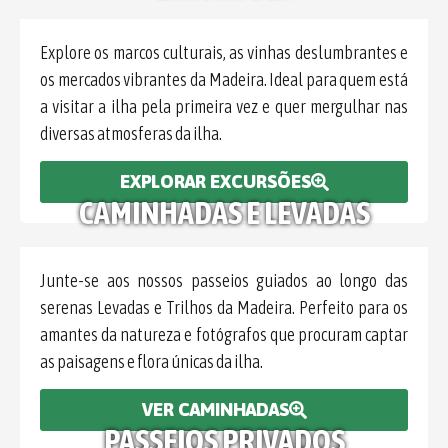
Câmara de Lobos, as piscinas naturais do
Porto Moniz ou o rico património de
Santana. Os nossos passeios destacam o
Explore os marcos culturais, as vinhas deslumbrantes e
melhor da cultura, gastronomia e
os mercados vibrantes da Madeira. Ideal para quem está
paisagens da Madeira.
a visitar a ilha pela primeira vez e quer mergulhar nas
diversas atmosferas da ilha.
DESCOBRE OS NOSSOS PASSEIOS
EXPLORAR EXCURSÕES
CAMINHADAS E LEVADAS
Junte-se aos nossos passeios guiados ao longo das
serenas Levadas e Trilhos da Madeira. Perfeito para os
amantes da natureza e fotógrafos que procuram captar
as paisagens e flora únicas da ilha.
VER CAMINHADAS
PASSEIOS PRIVADOS