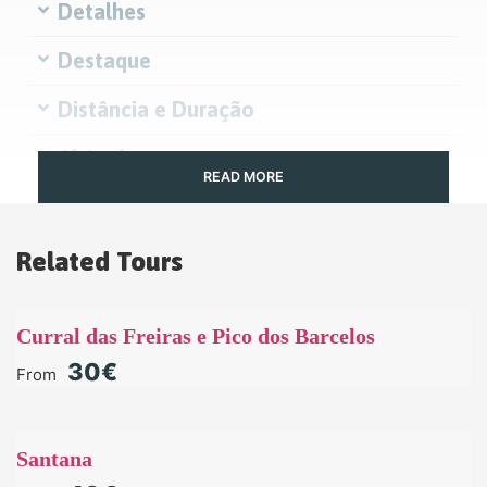
Detalhes
Destaque
Distância e Duração
Altitude
READ MORE
TAXA DE PICKUP FORA DO FUNCHAL
» Caniço, Santa Cruz, Machico:
Sem Taxa
Related Tours
» Câmara de Lobos
: 10€ por pessoa
» Outras Localidades
: Não Disponível
Curral das Freiras e Pico dos Barcelos
30€
From
Importante!
Santana
Para qualquer passeio na Madeira, é