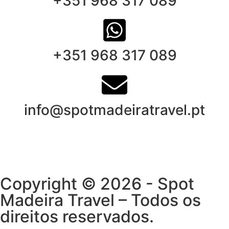
+351 968 317 089
da
proteção solar
e de uma
máquina fotográfica
para
captar a beleza paisagística ao longo da sua viagem.
+351 968 317 089
info@spotmadeiratravel.pt
Copyright © 2026 - Spot
Madeira Travel – Todos os
direitos reservados.